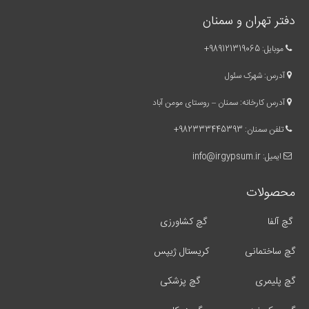
دفتر تهران و سمنان
موبایل:
989121319065
+
آدرس: شهرک سئول
آدرس کارخانه: سمنان – روستای مومن آباد
تلفن سمنان:
982333445393
+
ایمیل:
info@irgypsum.ir
محصولات
گچ آلفا
گچ کشاورزی
گچ ساختمانی
کریستال ژیپس
گچ پلیمری
گچ پزشکی