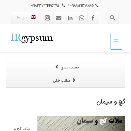
982333445393+
/
+
989121319065
English
مطلب بعدی
مطلب قبلی
گچ و سیمان
ملات گچ و