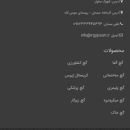
آدرس: شهرک سئول
آدرس کارخانه: سمنان – روستای مومن آباد
تلفن سمنان:
982333445393
+
ایمیل:
info@irgypsum.ir
محصولات
گچ آلفا
گچ کشاورزی
گچ ساختمانی
کریستال ژیپس
گچ پلیمری
گچ پزشکی
گچ میکرونیزه
گچ زیرکار
گچ خاک