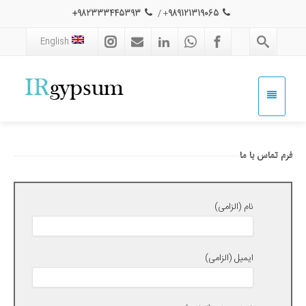
982333445393+
/
+
989121319065
English
فرم تماس با ما
نام (الزامی)
ایمیل (الزامی)