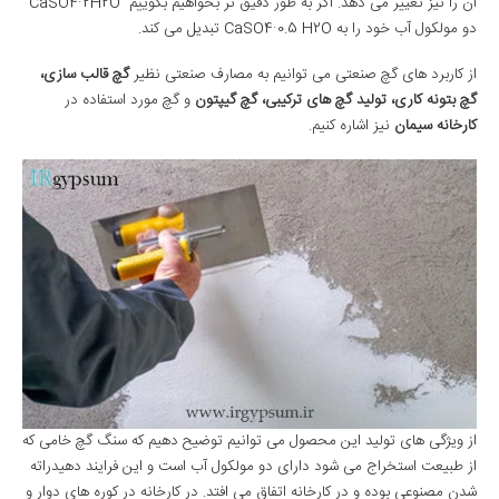
آن را نیز تغییر می دهد. اگر به طور دقیق تر بخواهیم بگوییم CaSO4·2H2O
دو مولکول آب خود را به CaSO4·0.5 H2O تبدیل می کند.
از کاربرد های گچ صنعتی می توانیم به مصارف صنعتی نظیر
گچ قالب سازی،
گچ بتونه کاری، تولید گچ های ترکیبی، گچ گیپتون
و گچ مورد استفاده در
کارخانه سیمان
نیز اشاره کنیم.
از ویژگی های تولید این محصول می توانیم توضیح دهیم که سنگ گچ خامی که
از طبیعت استخراج می شود دارای دو مولکول آب است و این فرایند دهیدراته
شدن مصنوعی بوده و در کارخانه اتفاق می افتد. در کارخانه در کوره های دوار و