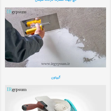
گچ جهت مصارف کارخانه سیمان
گیپتون