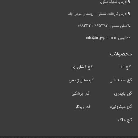
آدرس: شهرک سئول
آدرس کارخانه: سمنان – روستای مومن آباد
تلفن سمنان:
982333445393
+
ایمیل:
info@irgypsum.ir
محصولات
گچ آلفا
گچ کشاورزی
گچ ساختمانی
کریستال ژیپس
گچ پلیمری
گچ پزشکی
گچ میکرونیزه
گچ زیرکار
گچ خاک