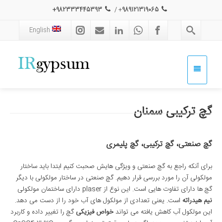
982333445393+
/
+
989121319065
English
گچ ترکیبی سمنان
گچ صنعتی، گچ ترکیبی، گچ پلیمری
برای آنکه راجع به گچ صنعتی و ویژگی هایش صحبت کنیم ابتدا باید ساختار
مولکولی آن را مورد بررسی قرار دهیم. گچ صنعتی در ساختار مولکولی با دیگر
گچ ها دارای تفاوت هایی است. این نوع از plaser دارای ساختمان مولکولی
نیم هیدراته
است. یعنی تعدادی از مولکول های آب خود را از دست می دهد.
این مولکول آب کاهش یافته می تواند
خواص فیزیکی
گچ را تغییر داده و کاربرد