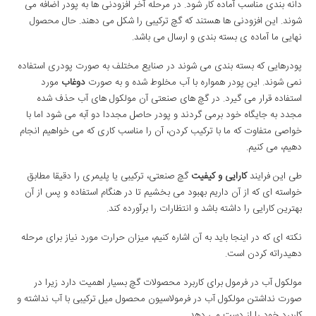
دانه بندی مناسب آماده کار شود. در مرحله آخر افزودنی ها به پودر اضافه می
شوند. این افزودنی ها هستند که گچ ترکیبی را شکل می دهند. حال محصول
نهایی ما آماده ی بسته بندی و ارسال می باشد.
پودرهایی که بسته بندی می شوند در صنایع مختلف به صورت پودری استفاده
نمی شوند. این پودر همواره با آب مخلوط شده و به صورت
دوغاب
مورد
استفاده قرار می گیرد. در گچ های صنعتی آن مولکول های آب حذف شده
مجدد به جایگاه خود برمی گردند و پودر حاصل مجددا دو آبه می شود اما با
خواصی متفاوت که ما با ترکیب کردن، آن را مناسب کاری که می خواهیم انجام
دهیم، می کنیم.
طی این فرایند
کارایی و کیفیت
گچ صنعتی، ترکیبی یا پلیمری را دقیقا مطابق
خواسته ای که از آن داریم بهبود می بخشیم تا در هنگام استفاده و پس از آن
بهترین کارایی را داشته باشد و انتظارات را برآورده کند.
نکته ای که در اینجا باید به آن اشاره کنیم، میزان حرارت مورد نیاز برای مرحله
دهیدراته کردن است.
مولکول آب در فرمول برای کاربرد محصولات گچ بسیار اهمیت دارد زیرا در
صورت نداشتن مولکول آب در فرمولاسیون محصول میل ترکیبی با آب نداشته و
کاربرد خود را از دست می دهد.