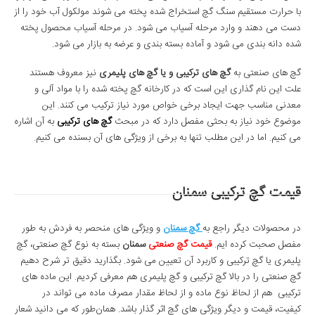
با حرارت مستقیم سنگ گچ استخراج شده پخته می شوند مولکول آب خود را از
دست می دهند و وارد مرحله آسیاب می شود. در مرحله آسیاب محصول پخته
شده دانه بندی می شود و آماده بسته بندی و عرضه به بازار می شود.
گچ های صنعتی به
گچ های ترکیبی و یا گچ های پلیمری
نیز معروف هستند
علت این نام گذاری این است که در کارخانه گچ پخته شده را با مواد آلی و
معدنی مناسب جهت ایجاد برخی خواص مورد نیاز ترکیب می کنند. این
موضوع خود نیاز به بحثی مفصل دارد که در مبحث
گچ های ترکیبی
به آن اشاره
می کنیم. اما در این مطلب تنها به برخی از ویژگی های آن بسنده می کنیم.
قیمت گچ ترکیبی سمنان
در محصولات دیگر راجع به
گچ سمنان
و ویژگی های منحصر به فردش به طور
مفصل صحبت کرده ایم.
قیمت گچ صنعتی
سمنان
بسته به نوع گچ صنعتی، گچ
پلیمری یا گچ ترکیبی و کاربرد آن تعیین می شود. بگذارید دقیق تر شرح دهیم
گچ صنعتی را در بالا گچ ترکیبی و گچ پلیمری هم معرفی کردیم. این ماده های
ترکیبی هم از لحاظ نوع ماده و از لحاظ مقدار مصرف ماده می تواند در
کیفیت، قیمت و دیگر ویژگی های گچ اثر گذار باشد. همان‌طور که می دانید شعار