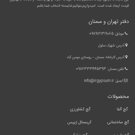
قیمت ایجاد شده است. امیدواریم بتوانیم شایسته انتخاب شما باشم.
دفتر تهران و سمنان
موبایل:
989121319065
+
آدرس: شهرک سئول
آدرس کارخانه: سمنان – روستای مومن آباد
تلفن سمنان:
982333445393
+
ایمیل:
info@irgypsum.ir
محصولات
گچ آلفا
گچ کشاورزی
گچ ساختمانی
کریستال ژیپس