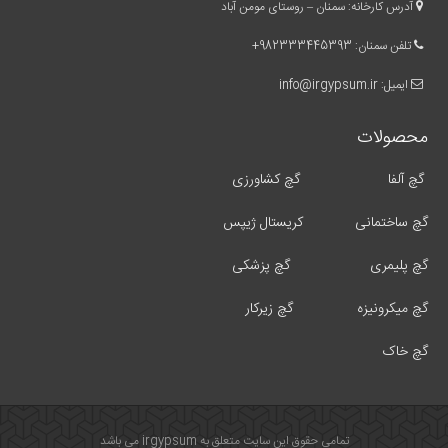
آدرس کارخانه: سمنان – روستای مومن آباد
تلفن سمنان:
982333445393
+
ایمیل:
info@irgypsum.ir
محصولات
گچ آلفا
گچ کشاورزی
گچ ساختمانی
کریستال ژیپس
گچ پلیمری
گچ پزشکی
گچ میکرونیزه
گچ زیرکار
گچ خاک
تمامی حقوق این سایت متعلق به irgypsum می باشد