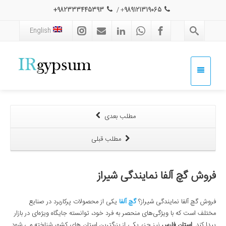
982333445393+
/
+
989121319065
English
مطلب بعدی
مطلب قبلی
فروش گچ آلفا نمایندگی شیراز
فروش گچ آلفا نمایندگی شیراز؟
گچ آلفا
یکی از محصولات پرکاربرد در صنایع
مختلف است که با ویژگی‌های منحصر به فرد خود، توانسته جایگاه ویژه‌ای در بازار
پیدا کند.
استان فارس
نیز جزء یکی از بزرگترین استان های کشور شناخته می شود