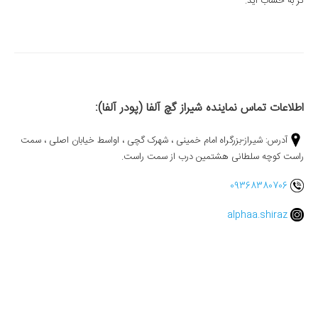
تر به حساب آید.
اطلاعات تماس نماینده شیراز گچ آلفا (پودر آلفا):
آدرس: شیراز-بزرگراه امام خمینی ، شهرک گچی ، اواسط خیابان اصلی ، سمت
راست کوچه سلطانی هشتمین درب از سمت راست.
09368380706
alphaa.shiraz